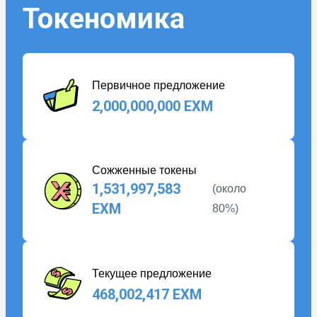
Токеномика
Первичное предложение
2,000,000,000 EXM
Сожженные токены
1,531,997,583
(
около
EXM
80%
)
Текущее предложение
468,002,417 EXM