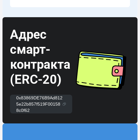
Адрес
смарт-
контракта
(ERC-20)
0x83869DE76B9Ad812
5e22b857f519F00158
8c0f62