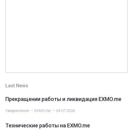
Ввод
ROOBEE (ROOBEE)
Ордера
Безопасность
API
EXMO App
Партнерство
Ethereum classic (ETC)
Bitcoin Cash (BCH)
Трейдинг
Monero (XMR)
Last News
Прекращении работы и ликвидация EXMO.me
Уведомления
EXMO.me
24-07-2026
Технические работы на EXMO.me