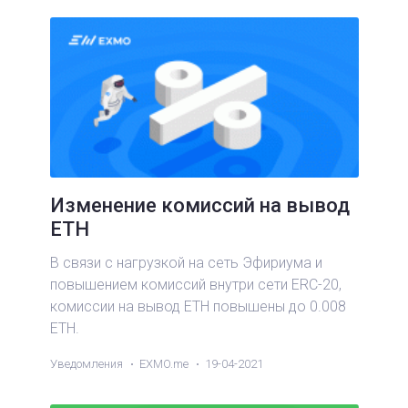
Изменение комиссий на вывод
ETH
В связи с нагрузкой на сеть Эфириума и
повышением комиссий внутри сети ERC-20,
комиссии на вывод ETH повышены до 0.008
ETH.
Уведомления
EXMO.me
19-04-2021