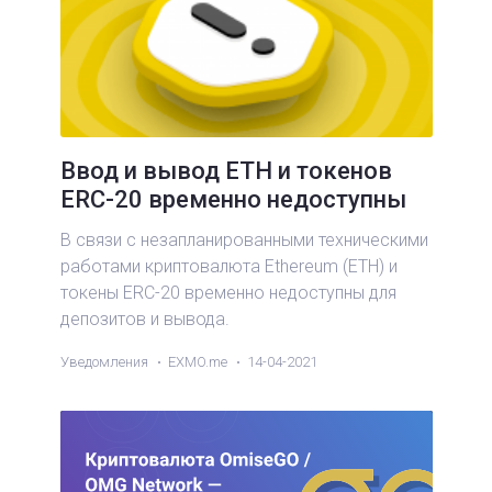
Ввод и вывод ETH и токенов
ERC-20 временно недоступны
В связи с незапланированными техническими
работами криптовалюта Ethereum (ETH) и
токены ERC-20 временно недоступны для
депозитов и вывода.
Уведомления
EXMO.me
14-04-2021