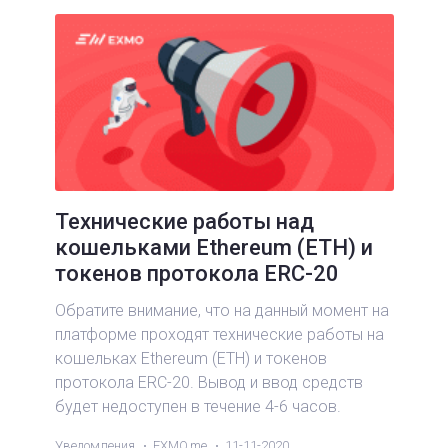
Технические работы над
кошельками Ethereum (ETH) и
токенов протокола ERC-20
Обратите внимание, что на данный момент на
платформе проходят технические работы на
кошельках Ethereum (ETH) и токенов
протокола ERC-20. Вывод и ввод средств
будет недоступен в течение 4-6 часов.
Уведомления
EXMO.me
11-11-2020