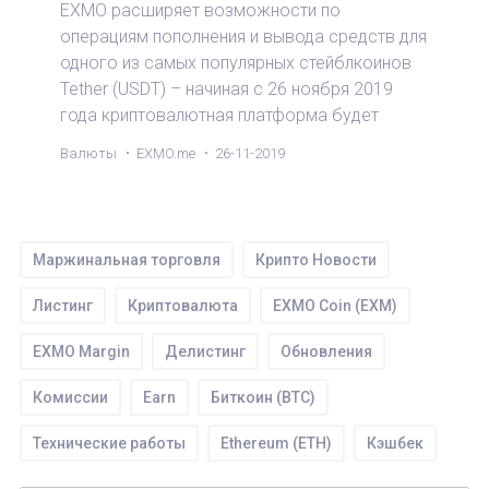
EXMO расширяет возможности по
операциям пополнения и вывода средств для
одного из самых популярных стейблкоинов
Tether (USDT) – начиная с 26 ноября 2019
года криптовалютная платформа будет
поддерживать USDT стандарта ERC-20.
Валюты
EXMO.me
26-11-2019
Маржинальная торговля
Крипто Новости
Листинг
Криптовалюта
EXMO Coin (EXM)
EXMO Mаrgin
Делистинг
Обновления
Комиссии
Earn
Биткоин (BTC)
Технические работы
Ethereum (ETH)
Кэшбек
Торги
Tether (USDT)
SEPA
WIRE
IEO