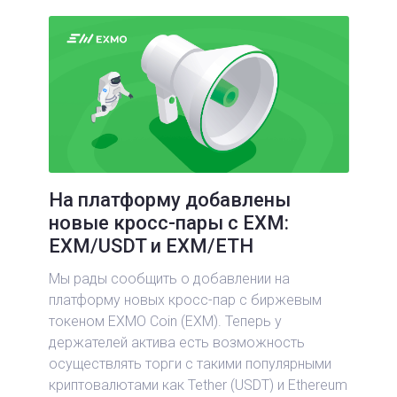
На платформу добавлены
новые кросс-пары с EXM:
EXM/USDT и EXM/ETH
Мы рады сообщить о добавлении на
платформу новых кросс-пар с биржевым
токеном EXMO Coin (EXM). Теперь у
держателей актива есть возможность
осуществлять торги с такими популярными
криптовалютами как Tether (USDT) и Ethereum