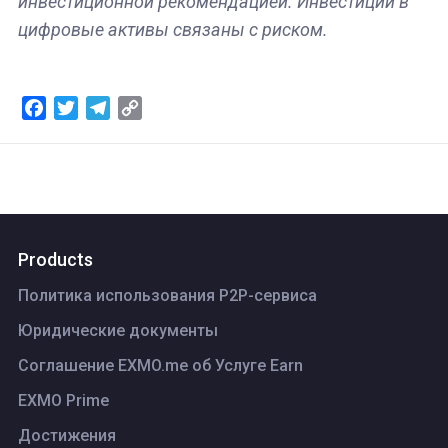
инвестиционной рекомендацией. Инвестиции в
цифровые активы связаны с риском.
Facebook
Twitter
Telegram
Copy
Link
Products
Политика использования P2P-сервиса
Юридические документы
Соглашение EXMO.me об Услуге Earn
EXMO Prime
Достижения