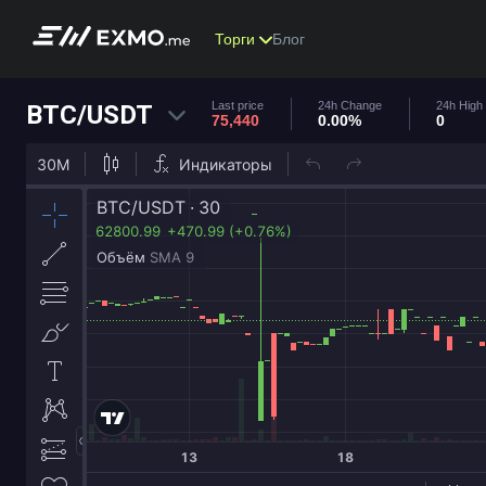
Торги
Блог
Last price
24h Change
24h High
BTC/USDT
75,440
0.00%
0