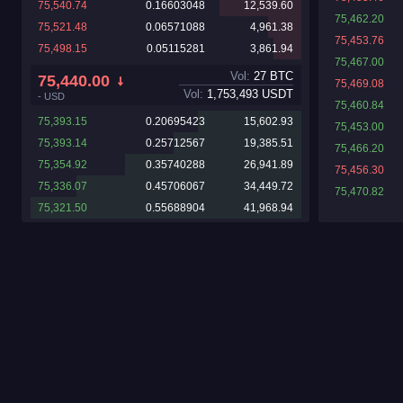
75,540.74
0.16603048
12,539.60
75,462.20
75,521.48
0.06571088
4,961.38
75,453.76
75,498.15
0.05115281
3,861.94
75,467.00
Vol:
27
BTC
75,440.00
75,469.08
Vol:
1,753,493
USDT
-
USD
75,460.84
75,393.15
0.20695423
15,602.93
75,453.00
75,393.14
0.25712567
19,385.51
75,466.20
75,354.92
0.35740288
26,941.89
75,456.30
75,336.07
0.45706067
34,449.72
75,470.82
75,321.50
0.55688904
41,968.94
75,470.00
75,470.82
75,455.30
75,470.00
75,458.00
75,437.29
75,427.38
75,443.00
75,439.14