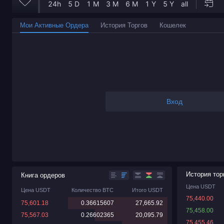
Мои Активные Ордера
История Торгов
Кошелек
Вход
История тор
Книга ордеров
Цена USDT
Цена USDT
Количество BTC
Итого USDT
75,440.00
75,601.18
0.36615607
27,665.92
75,458.00
75,567.03
0.26602365
20,095.79
75,455.46