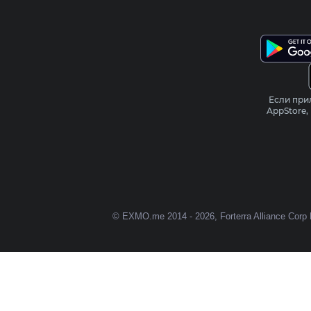
Если при
AppStore,
© EXMO.me 2014 - 2026
, Forterra Alliance Cor