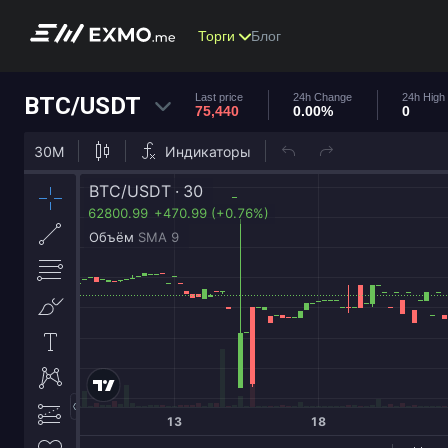
Торги
Блог
Last price
24h Change
24h High
BTC/USDT
75,440
0.00%
0