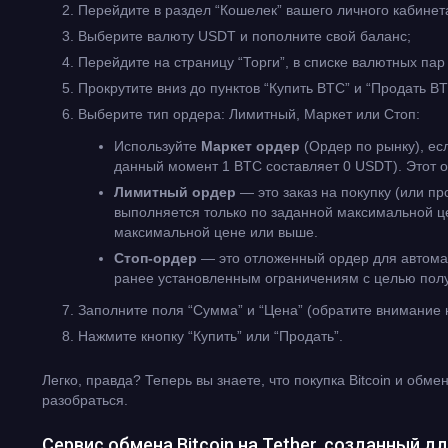
Перейдите в раздел “Кошелек” вашего личного кабинет
Выберите валюту USDT и пополните свой баланс;
Перейдите на страницу “Торги”, в списке валютных па
Прокрутите вниз до пунктов “Купить BTC” и “Продать BT
Выберите тип ордера: Лимитный, Маркет или Стоп:
Используйте
Маркет ордер
(Ордер по рынку), ес
данный момент 1 BTC составляет 0 USDT). Этот о
Лимитный ордер
— это заказ на покупку (или п
выполняется только по заданной максимальной ц
максимальной цене или выше.
Стоп-ордер
— это отложенный ордер для автомат
ранее установленным ограничениям с целью полу
Заполните поля “Сумма” и “Цена” (обратите внимание 
Нажмите кнопку “Купить” или “Продать”.
Легко, правда? Теперь вы знаете, что покупка Bitcoin и обме
разобраться.
Сервис обмена Bitcoin на Tether, созданный д