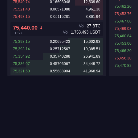
75,540.74
0.16603048
12,539.60
75,462.20
75,521.48
0.06571088
4,961.38
75,453.76
75,498.15
0.05115281
3,861.94
75,467.00
Vol:
27
BTC
75,440.00
75,469.08
Vol:
1,753,493
USDT
-
USD
75,460.84
75,393.15
0.20695423
15,602.93
75,453.00
75,393.14
0.25712567
19,385.51
75,466.20
75,354.92
0.35740288
26,941.89
75,456.30
75,336.07
0.45706067
34,449.72
75,470.82
75,321.50
0.55688904
41,968.94
75,470.00
75,470.82
75,455.30
75,470.00
75,458.00
75,437.29
75,427.38
75,443.00
75,439.14