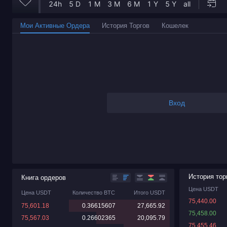
Мои Активные Ордера
История Торгов
Кошелек
Вход
История тор
Книга ордеров
Цена USDT
Цена USDT
Количество BTC
Итого USDT
75,440.00
75,601.18
0.36615607
27,665.92
75,458.00
75,567.03
0.26602365
20,095.79
75,455.46