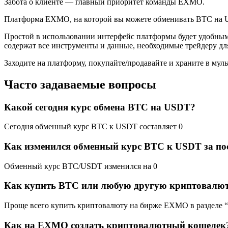
Забота о клиенте — главный приоритет команды EXMO.
Платформа EXMO, на которой вы можете обменивать BTC на U
Простой в использовании интерфейс платформы будет удобным 
содержат все инструменты и данные, необходимые трейдеру для 
Заходите на платформу, покупайте/продавайте и храните в м
Часто задаваемые вопросы
Какой сегодня курс обмена BTC на USDT?
Сегодня обменный курс BTC к USDT составляет 0
Как изменился обменный курс BTC к USDT за пос
Обменный курс BTC/USDT изменился на 0
Как купить BTC или любую другую криптовалю
Проще всего купить криптовалюту на бирже EXMO в разделе “
Как на EXMO создать криптовалютный кошелек