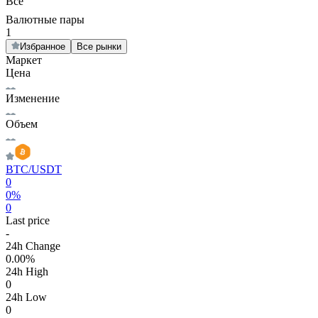
Все
Валютные пары
1
Избранное
Все рынки
Маркет
Цена
Изменение
Объем
BTC
/USDT
0
0%
0
Last price
-
24h Change
0.00%
24h High
0
24h Low
0