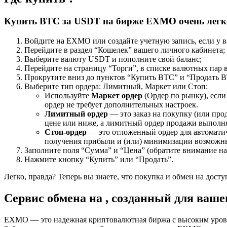
Купить BTC за USDT на бирже EXMO очень легко
Войдите на EXMO или создайте учетную запись, если у ва
Перейдите в раздел “Кошелек” вашего личного кабинета;
Выберите валюту USDT и пополните свой баланс;
Перейдите на страницу “Торги”, в списке валютных пар
Прокрутите вниз до пунктов “Купить BTC” и “Продать 
Выберите тип ордера: Лимитный, Маркет или Стоп:
Используйте
Маркет ордер
(Ордер по рынку), если
ордер не требует дополнительных настроек.
Лимитный ордер
— это заказ на покупку (или пр
цене или ниже, а лимитный ордер продажи выполня
Стоп-ордер
— это отложенный ордер для автоматич
получения прибыли и (или) минимизации возможн
Заполните поля “Сумма” и “Цена” (обратите внимание на
Нажмите кнопку “Купить” или “Продать”.
Легко, правда? Теперь вы знаете, что покупка и обмен на дост
Сервис обмена на , созданный для вашег
EXMO — это надежная криптовалютная биржа с высоким уровнем