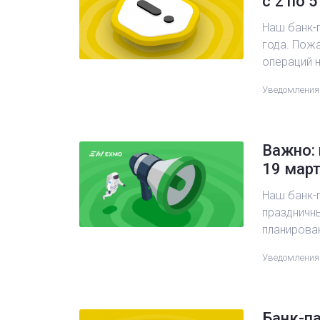
с 2 по 
Наш банк-п
года. Пожа
операций 
Уведомления
Важно: 
19 март
Наш банк-п
праздничны
планирова
Уведомления
Банк-па