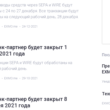
WI
ыводы средств через SEPA и WIRE будут
 с 24 по 27 декабря. Все транзакции будут
Ор
ы на следующий рабочий день, 28 декабря.
Па
EXMO.me
24-12-2021
Bit
к-партнер будет закрыт 1
2021 года
Пос
акции SEPA и WIRE будут обработаны на
Пре
 рабочий день.
EXM
EXMO.me
29-10-2021
Увед
Тех
к-партнер будет закрыт 8
EXMO
я 2021 года