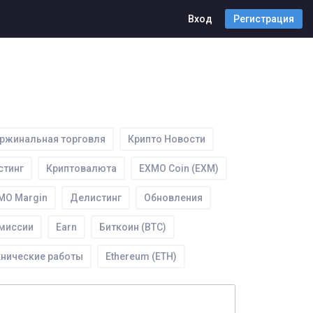
Вход
Регистрация
ржинальная торговля
Крипто Новости
стинг
Криптовалюта
EXMO Coin (EXM)
MO Mаrgin
Делистинг
Обновления
миссии
Earn
Биткоин (BTC)
хнические работы
Ethereum (ETH)
шбек
Торги
Tether (USDT)
SEPA