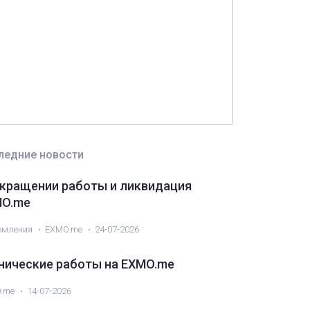
RE
IEO
Ввод
ROOBEE (ROOBEE)
дера
Безопасность
API
EXMO App
ртнерство
Ethereum classic (ETC)
coin Cash (BCH)
Трейдинг
Monero (XMR)
ледние новости
кращении работы и ликвидация
O.me
омления
EXMO.me
24-07-2026
нические работы на EXMO.me
.me
14-07-2026