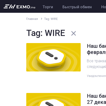
Торги
Быстрый обмен
Но
Главная
Tag: WIRE
Tag: WIRE
Наш бан
феврал
Все транз
следующий 
Уведомления
Наш бан
27 дек