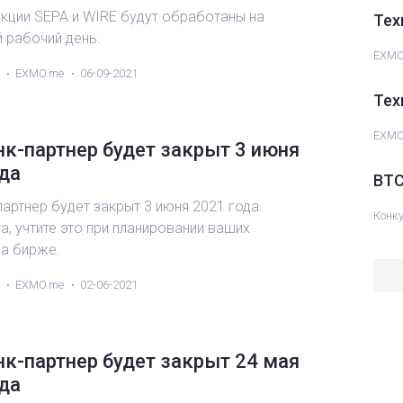
акции SEPA и WIRE будут обработаны на
Тех
 рабочий день.
EXMO
EXMO.me
06-09-2021
Тех
EXMO
к-партнер будет закрыт 3 июня
да
BTC
артнер будет закрыт 3 июня 2021 года.
Конк
, учтите это при планировании ваших
на бирже.
EXMO.me
02-06-2021
к-партнер будет закрыт 24 мая
да