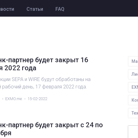
вости
Статьи
FAQ
к-партнер будет закрыт 16
Ма
я 2022 года
Ли
акции SEPA и WIRE будут обработаны на
рабочий день, 17 февраля 2022 года.
EX
EXMO.me
15-02-2022
Ко
Те
к-партнер будет закрыт с 24 по
Кэ
абря