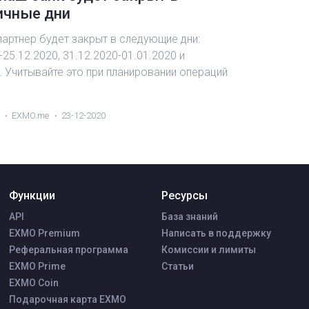
ичные дни
артнер будет закрыт в следующие дни:
-25.12.2020, 31.12.2020-01.01.2020 и
. Учитывайте это при планировании операций
EXMO.me
23-12-2020
Функции
Ресурсы
API
База знаний
EXMO Premium
Написать в поддержку
Реферальная программа
Комиссии и лимиты
EXMO Prime
Статьи
EXMO Coin
Подарочная карта EXMO