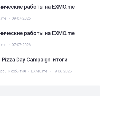
нические работы на EXMO.me
.me
09-07-2026
нические работы на EXMO.me
.me
07-07-2026
 Pizza Day Campaign: итоги
урсы и события
EXMO.me
19-06-2026