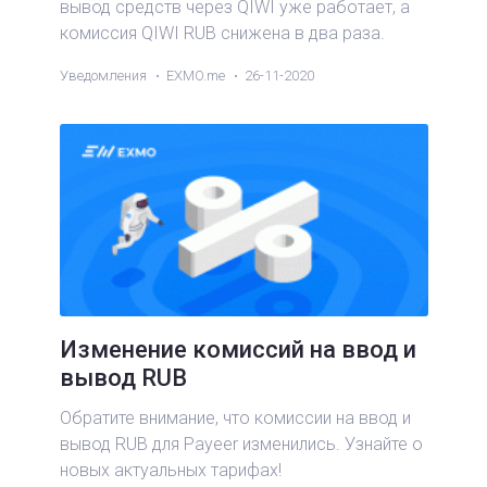
вывод средств через QIWI уже работает, а
комиссия QIWI RUB снижена в два раза.
Уведомления
EXMO.me
26-11-2020
Изменение комиссий на ввод и
вывод RUB
Обратите внимание, что комиссии на ввод и
вывод RUB для Payeer изменились. Узнайте о
новых актуальных тарифах!