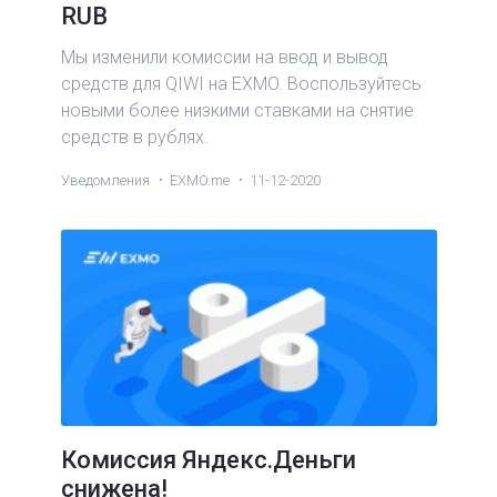
RUB
Мы изменили комиссии на ввод и вывод
средств для QIWI на EXMO. Воспользуйтесь
новыми более низкими ставками на снятие
средств в рублях.
Уведомления
EXMO.me
11-12-2020
Комиссия Яндекс.Деньги
снижена!