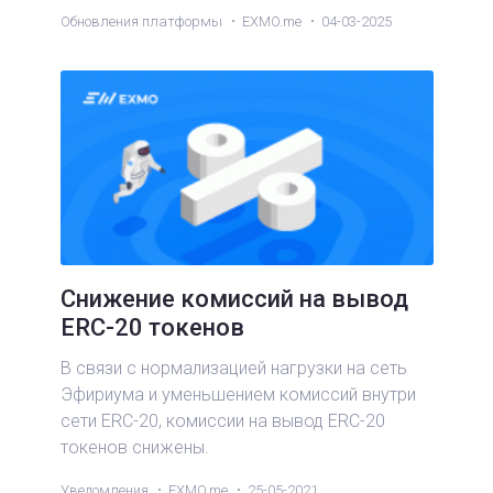
Обновления платформы
EXMO.me
04-03-2025
Снижение комиссий на вывод
ERC-20 токенов
В связи с нормализацией нагрузки на сеть
Эфириума и уменьшением комиссий внутри
сети ERC-20, комиссии на вывод ERC-20
токенов снижены.
Уведомления
EXMO.me
25-05-2021