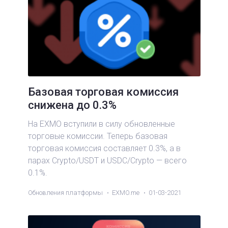
Базовая торговая комиссия
снижена до 0.3%
На EXMO вступили в силу обновленные
торговые комиссии. Теперь базовая
торговая комиссия составляет 0.3%, а в
парах Crypto/USDT и USDC/Crypto — всего
0.1%.
Обновления платформы
EXMO.me
01-03-2021