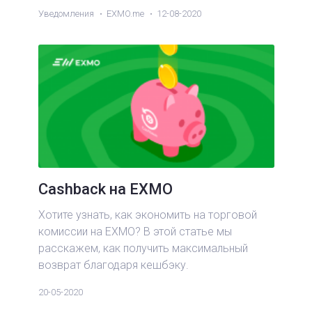
Уведомления
EXMO.me
12-08-2020
Cashback на EXMO
Хотите узнать, как экономить на торговой
комиссии на EXMO? В этой статье мы
расскажем, как получить максимальный
возврат благодаря кешбэку.
20-05-2020