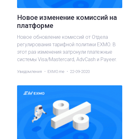
Новое изменение комиссий на
платформе
Новое обновление комиссий от Отдела
регулирования тарифной политики EXMO. В
этот раз изменения затронули платежные
системы Visa/Mastercard, AdvCash и Payeer.
Уведомления
EXMO.me
22-09-2020