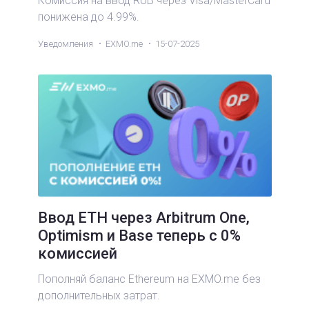
Комиссия на ввод RUB через Visa/MasterCard
понижена до 4.99%.
Уведомления
EXMO.me
15-07-2025
Ввод ETH через Arbitrum One,
Optimism и Base теперь с 0%
комиссией
Пополняй баланс Ethereum на EXMO.me без
дополнительных затрат.