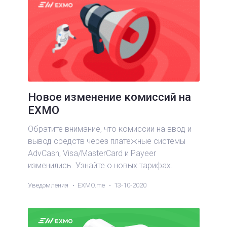
Новое изменение комиссий на
EXMO
Обратите внимание, что комиссии на ввод и
вывод средств через платежные системы
AdvCash, Visa/MasterCard и Payeer
изменились. Узнайте о новых тарифах.
Уведомления
EXMO.me
13-10-2020