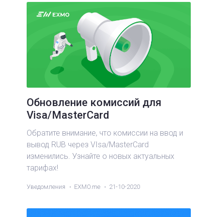
Обновление комиссий для
Visa/MasterCard
Обратите внимание, что комиссии на ввод и
вывод RUB через VIsa/MasterCard
изменились. Узнайте о новых актуальных
тарифах!
Уведомления
EXMO.me
21-10-2020