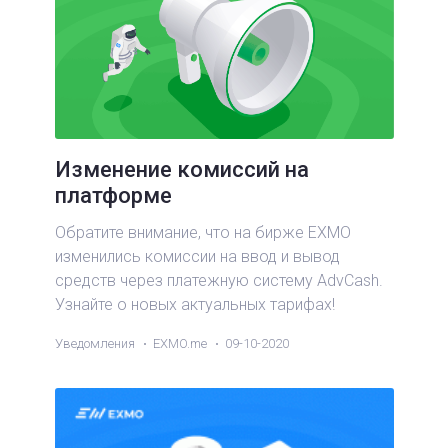
Изменение комиссий на
платформе
Обратите внимание, что на бирже EXMO
изменились комиссии на ввод и вывод
средств через платежную систему AdvCash.
Узнайте о новых актуальных тарифах!
Уведомления
EXMO.me
09-10-2020