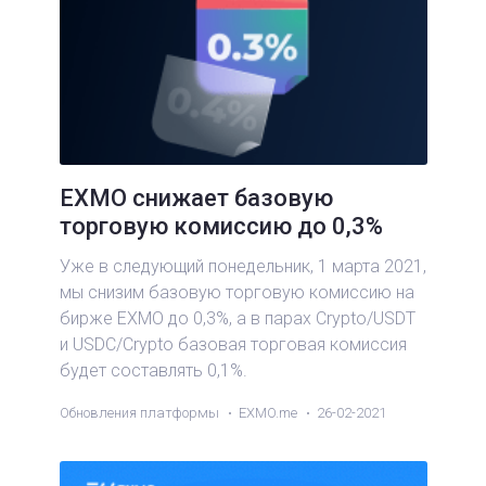
EXMO снижает базовую
торговую комиссию до 0,3%
Уже в следующий понедельник, 1 марта 2021,
мы снизим базовую торговую комиссию на
бирже EXMO до 0,3%, а в парах Crypto/USDT
и USDC/Crypto базовая торговая комиссия
будет составлять 0,1%.
Обновления платформы
EXMO.me
26-02-2021