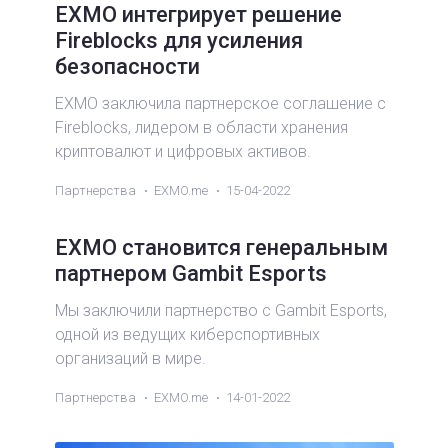
EXMO интегрирует решение
Fireblocks для усиления
безопасности
EXMO заключила партнерское соглашение с
Fireblocks, лидером в области хранения
криптовалют и цифровых активов.
Партнерства
EXMO.me
15-04-2022
EXMO становится генеральным
партнером Gambit Esports
Мы заключили партнерство с Gambit Esports,
одной из ведущих киберспортивных
организаций в мире.
Партнерства
EXMO.me
14-01-2022