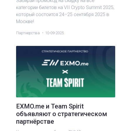
Забирай промокод на скидку на все
категории билетов на VII Crypto Summit 2025,
который состоится 24–25 сентября 2025 в
Москве!
Партнерства
10-09-2025
EXMO.me и Team Spirit
объявляют о стратегическом
партнёрстве