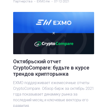
Партнерства
EXMO.me
07-12-2021
Октябрьский отчет
CryptoCompare: будьте в курсе
трендов крипторынка
EXMO поддерживает ежемесячные отчеты
CryptoCompare. Обзор бирж за октябрь 2021
года показывает динамику рынка за
последний месяц и ключевые векторы его
развития.