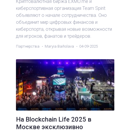
Криптовалютная биржа EXMO.me и
киберспортивная организация Team Spirit
объявляют о начале сотрудничества. Оно
объединит мир цифровых финансов и
киберспорта, открывая новые возможности
для игроков, фанатов и трейдеров.
Партнерства
Maryia Baiholava
04-09-2025
На Blockchain Life 2025 в
Москве эксклюзивно