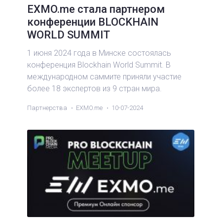
EXMO.me стала партнером
конференции BLOCKHAIN
WORLD SUMMIT
1 июня 2024 года в Минске состоялась
конференция Blockhain World Summit. В
международном саммите приняли участие
более 18 экспертов из 9 стран мира.
Партнерства
EXMO.me
10-07-2024