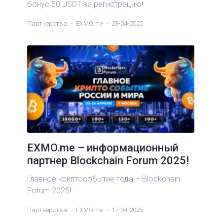
бонус 50 USDT за регистрацию!
Партнерства
EXMO.me
23-04-2025
EXMO.me – информационный
партнер Blockchain Forum 2025!
Главное криптособытие года – Blockchain
Forum 2025!
Партнерства
EXMO.me
17-04-2025