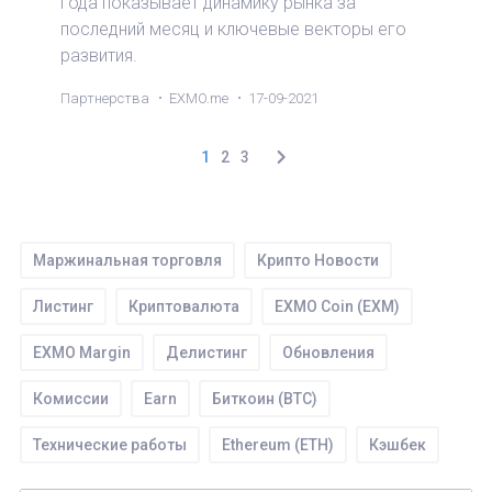
года показывает динамику рынка за
последний месяц и ключевые векторы его
развития.
Партнерства
EXMO.me
17-09-2021
1
2
3
Маржинальная торговля
Крипто Новости
Листинг
Криптовалюта
EXMO Coin (EXM)
EXMO Mаrgin
Делистинг
Обновления
Комиссии
Earn
Биткоин (BTC)
Технические работы
Ethereum (ETH)
Кэшбек
Торги
Tether (USDT)
SEPA
WIRE
IEO