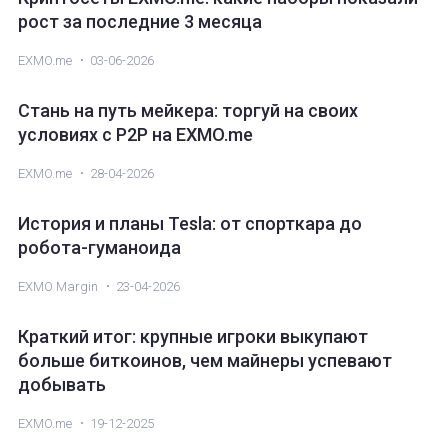
рост за последние 3 месяца
EXMO.me
03-06-2026
Стань на путь мейкера: торгуй на своих
условиях с P2P на EXMO.me
EXMO.me
28-04-2026
История и планы Tesla: от спорткара до
робота-гуманоида
EXMO Margin
23-04-2026
Краткий итог: крупные игроки выкупают
больше биткоинов, чем майнеры успевают
добывать
EXMO.me
19-12-2025