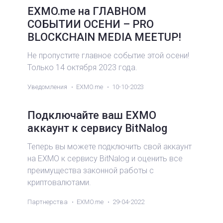
EXMO.me на ГЛАВНОМ
СОБЫТИИ ОСЕНИ – PRO
BLOCKCHAIN MEDIA MEETUP!
Не пропустите главное событие этой осени!
Только 14 октября 2023 года.
Уведомления
EXMO.me
10-10-2023
Подключайте ваш EXMO
аккаунт к сервису BitNalog
Теперь вы можете подключить свой аккаунт
на EXMO к сервису BitNalog и оценить все
преимущества законной работы с
криптовалютами.
Партнерства
EXMO.me
29-04-2022