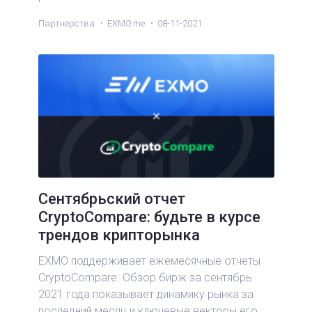
Партнерства
EXMO.me
08-11-2021
Сентябрьский отчет
CryptoCompare: будьте в курсе
трендов крипторынка
EXMO поддерживает ежемесячные отчеты
CryptoCompare. Обзор бирж за сентябрь
2021 года показывает динамику рынка за
последний месяц и ключевые векторы его