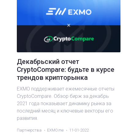
Декабрьский отчет
CryptoCompare: будьте в курсе
трендов крипторынка
EXMO поддерживает ежемесячные отчеты
CryptoCompare. Обзор бирж за декабрь
2021 года показывает динамику рынка за
последний месяц и ключевые векторы его
развития.
Партнерства
EXMO.me
11-01-2022