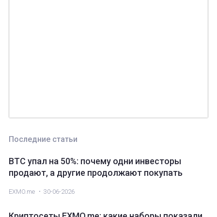
Ввод
ROOBEE (ROOBEE)
Ордера
Безопасность
API
EXMO App
Партнерство
Ethereum classic (ETC)
Bitcoin Cash (BCH)
Трейдинг
Monero (XMR)
Последние статьи
BTC упал на 50%: почему одни инвесторы
продают, а другие продолжают покупать
EXMO.me
30-06-2026
Криптосеты EXMO.me: какие наборы показали