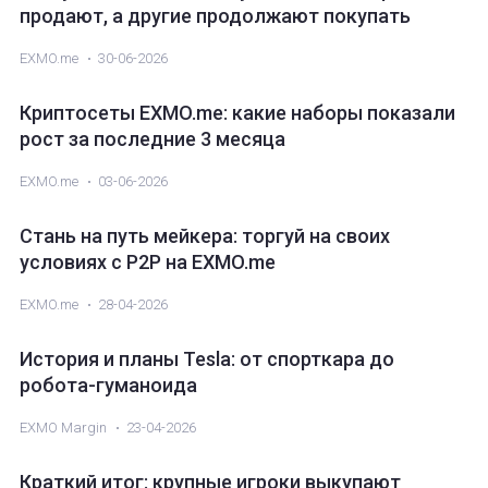
продают, а другие продолжают покупать
EXMO.me
30-06-2026
Криптосеты EXMO.me: какие наборы показали
рост за последние 3 месяца
EXMO.me
03-06-2026
Стань на путь мейкера: торгуй на своих
условиях с P2P на EXMO.me
EXMO.me
28-04-2026
История и планы Tesla: от спорткара до
робота-гуманоида
EXMO Margin
23-04-2026
Краткий итог: крупные игроки выкупают