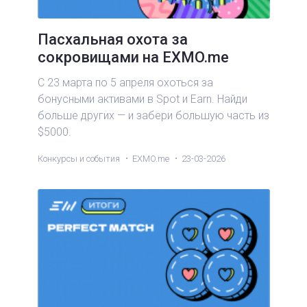
Пасхальная охота за
сокровищами на EXMO.me
С 23 марта по 5 апреля охоться за
бонусными активами в Spot и Earn. Найди
больше других — и забери большую часть из
$5000.
Конкурсы и события
EXMO.me
23-03-2026