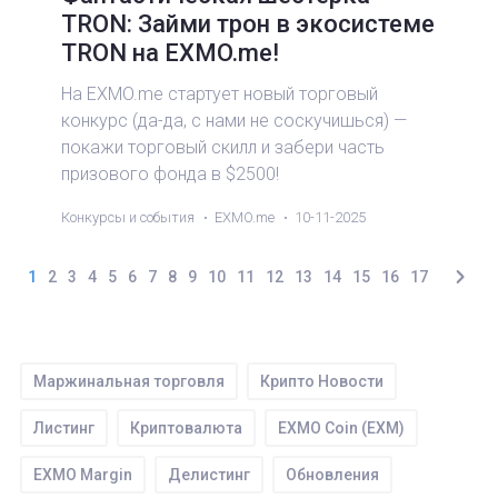
TRON: Займи трон в экосистеме
TRON на EXMO.me!
На EXMO.me стартует новый торговый
конкурс (да-да, с нами не соскучишься) —
покажи торговый скилл и забери часть
призового фонда в $2500!
Конкурсы и события
EXMO.me
10-11-2025
1
2
3
4
5
6
7
8
9
10
11
12
13
14
15
16
17
Маржинальная торговля
Крипто Новости
Листинг
Криптовалюта
EXMO Coin (EXM)
EXMO Mаrgin
Делистинг
Обновления