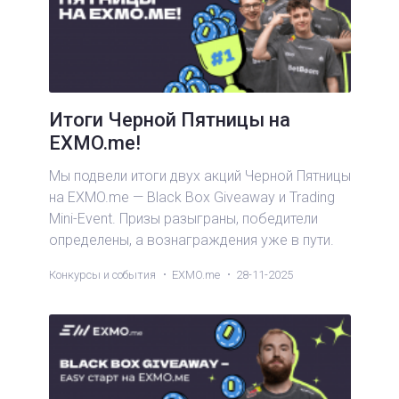
Итоги Черной Пятницы на
EXMO.me!
Мы подвели итоги двух акций Черной Пятницы
на EXMO.me — Black Box Giveaway и Trading
Mini-Event. Призы разыграны, победители
определены, а вознаграждения уже в пути.
Конкурсы и события
EXMO.me
28-11-2025