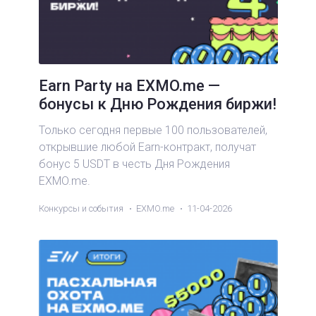
Earn Party на EXMO.me —
бонусы к Дню Рождения биржи!
Только сегодня первые 100 пользователей,
открывшие любой Earn-контракт, получат
бонус 5 USDT в честь Дня Рождения
EXMO.me.
Конкурсы и события
EXMO.me
11-04-2026