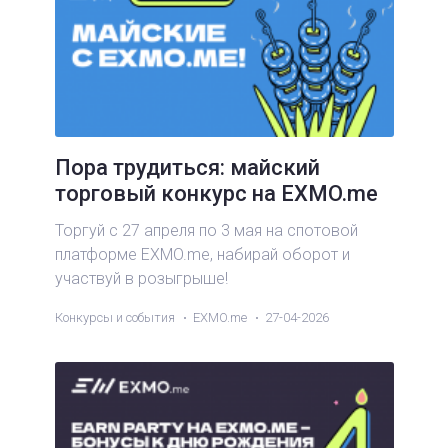
Пора трудиться: майский
торговый конкурс на EXMO.me
Торгуй с 27 апреля по 3 мая на спотовой
платформе EXMO.me, набирай оборот и
участвуй в розыгрыше!
Конкурсы и события
EXMO.me
27-04-2026