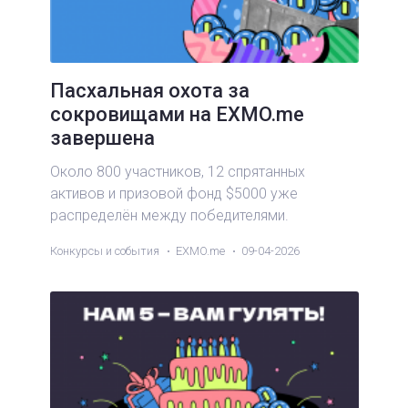
Пасхальная охота за
сокровищами на EXMO.me
завершена
Около 800 участников, 12 спрятанных
активов и призовой фонд $5000 уже
распределён между победителями.
Конкурсы и события
EXMO.me
09-04-2026