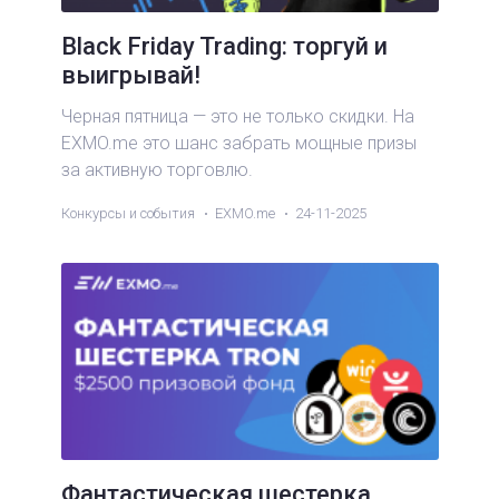
Black Friday Trading: торгуй и
выигрывай!
Черная пятница — это не только скидки. На
EXMO.me это шанс забрать мощные призы
за активную торговлю.
Конкурсы и события
EXMO.me
24-11-2025
Фантастическая шестерка