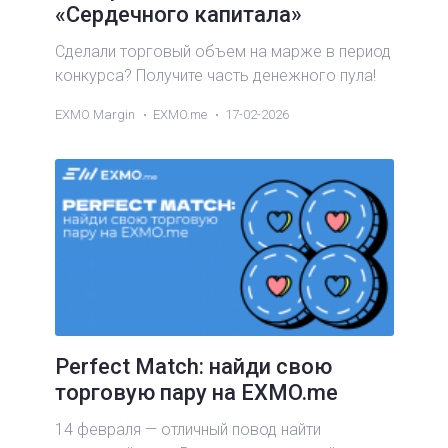
«Сердечного капитала»
Сделали торговый объем на марже в период
конкурса? Получите часть денежного пула!
EXMO Margin
EXMO.me
17-02-2026
Perfect Match: найди свою
торговую пару на EXMO.me
14 февраля — отличный повод найти