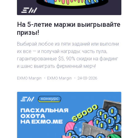
На 5-летие маржи выигрывайте
призы!
Выбирай любое из пяти заданий или выполни
их все — и получай награды: часть пула,
гарантированные $5, 90% скидки на фандинг
и шанс выиграть фирменный мерч!
EXMO Margin
EXMO Margin
24-03-2026