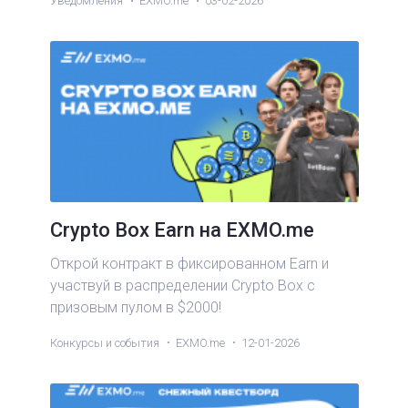
Уведомления
EXMO.me
03-02-2026
Crypto Box Earn на EXMO.me
Открой контракт в фиксированном Earn и
участвуй в распределении Crypto Box с
призовым пулом в $2000!
Конкурсы и события
EXMO.me
12-01-2026