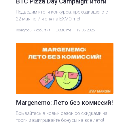
BTC Pizza Day Campaign: итоги
Подводим итоги конкурса, проходившего с
22 мая по 7 июня на EXMO.me!
Конкурсы и события
EXMO.me
19-06-2026
Margenemo: Лето без комиссий!
Врывайтесь в новый сезон со скидками на
торги и выигрывайте бонусы на все лето!