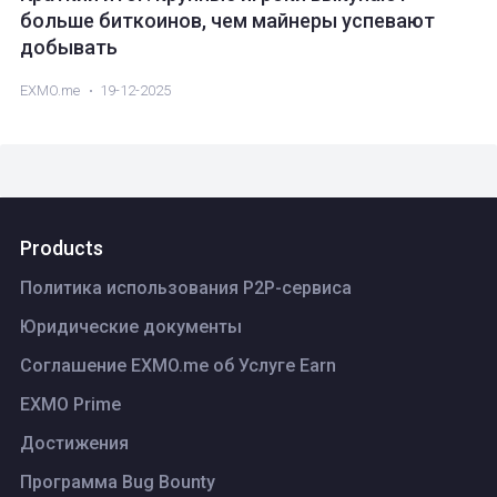
больше биткоинов, чем майнеры успевают
добывать
EXMO.me
19-12-2025
Products
Политика использования P2P-сервиса
Юридические документы
Соглашение EXMO.me об Услуге Earn
EXMO Prime
Достижения
Программа Bug Bounty