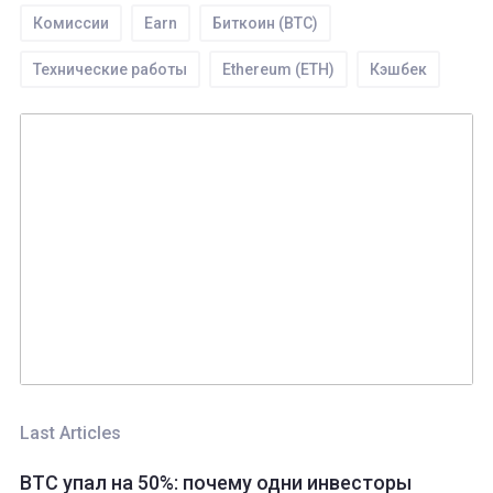
Комиссии
Earn
Биткоин (BTC)
Технические работы
Ethereum (ETH)
Кэшбек
Торги
Tether (USDT)
SEPA
WIRE
IEO
Ввод
ROOBEE (ROOBEE)
Ордера
Безопасность
API
EXMO App
Партнерство
Ethereum classic (ETC)
Bitcoin Cash (BCH)
Трейдинг
Monero (XMR)
Last Articles
BTC упал на 50%: почему одни инвесторы