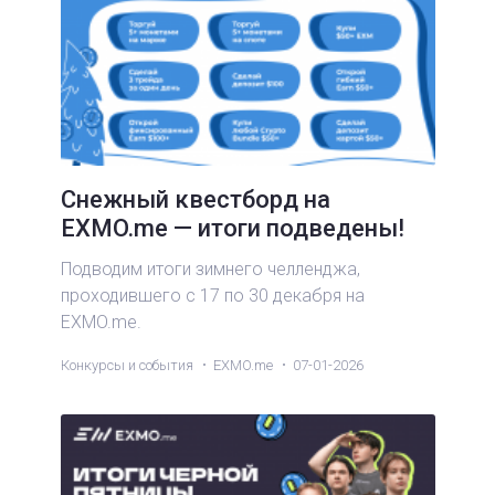
Снежный квестборд на
EXMO.me — итоги подведены!
Подводим итоги зимнего челленджа,
проходившего с 17 по 30 декабря на
EXMO.me.
Конкурсы и события
EXMO.me
07-01-2026