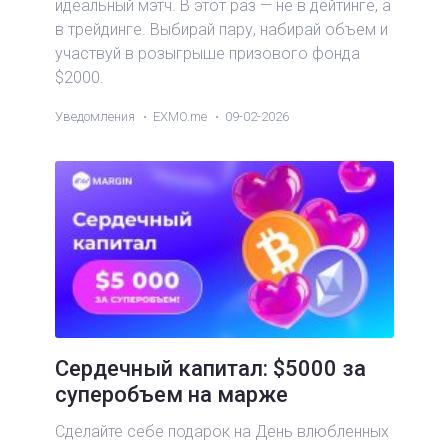
идеальный мэтч. В этот раз — не в дейтинге, а
в трейдинге. Выбирай пару, набирай объем и
участвуй в розыгрыше призового фонда
$2000.
Уведомления
EXMO.me
09-02-2026
Сердечный капитал: $5000 за
суперобъем на марже
Сделайте себе подарок на День влюбленных