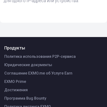
для одного IP-адреса или устройства.
Продукты
Политика использования P2P-сервиса
Юридические документы
Соглашение EXMO.me об Услуге Earn
EXMO Prime
Достижения
Программа Bug Bounty
Политика листинга ЕХМО