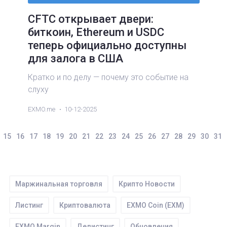
CFTC открывает двери:
биткоин, Ethereum и USDC
теперь официально доступны
для залога в США
Кратко и по делу — почему это событие на
слуху
EXMO.me
10-12-2025
15
16
17
18
19
20
21
22
23
24
25
26
27
28
29
30
31
Маржинальная торговля
Крипто Новости
Листинг
Криптовалюта
EXMO Coin (EXM)
EXMO Mаrgin
Делистинг
Обновления