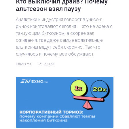
Кто выключил драйв? Почему
альтсезон взял паузу
Аналитики и индустрия говорят в унисон:
рынок криптовалют сегодня — это не арена с
танцующим биткоином, а скорее зал
ожидания, где даже самые волатильные
альткоины ведут себя скромно. Так что
случилось и почему все обсуждают
«похороны» альтсезона? Давайте
EXMO.me
12-12-2025
разберёмся вместе, сохраняя немного
оптимизма и пару каверзных вопросов для
рынка.