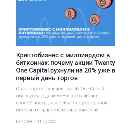
Криптобизнес с миллиардом в
биткоинах: почему акции Twenty
One Capital рухнули на 20% уже в
первый день торгов
Старт торгов акциями Twenty One Capital
обернулся падением — и это отличный
способ понять, как сейчас устроен рынок
биткоина и криптовалютных компаний.
EXMO.me
11-12-2025