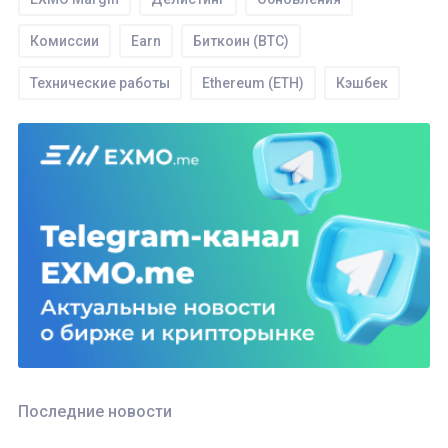
Комиссии
Earn
Биткоин (BTC)
Технические работы
Ethereum (ETH)
Кэшбек
Торги
Tether (USDT)
SEPA
WIRE
IEO
Ввод
ROOBEE (ROOBEE)
Ордера
Безопасность
API
EXMO App
Партнерство
Ethereum classic (ETC)
Bitcoin Cash (BCH)
Трейдинг
Monero (XMR)
Последние новости