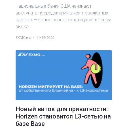
Национальные банки США начинают
выступать посредниками в криптовалютных
сделках — новое слово в институциональном
рынке
EXMO.me
11-12-2025
Новый виток для приватности:
Horizen становится L3-сетью на
базе Base