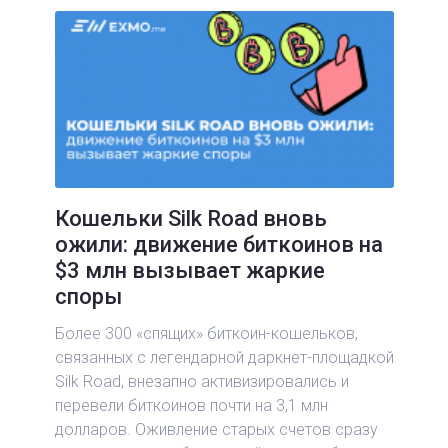
Кошельки Silk Road вновь
ожили: движение биткоинов на
$3 млн вызывает жаркие
споры
Более 300 «спящих» биткоин-кошельков,
связанных с легендарной даркнет-площадкой
Silk Road, внезапно активизировались и
перевели биткоинов почти на 3,1 млн
долларов. Оживление старых счетов сразу