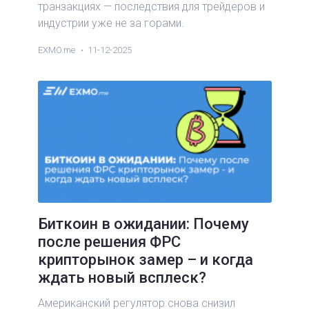
транзакциях — последствия для трейдеров и
индустрии уже не за горами.
EXMO.me
11-12-2025
Биткоин в ожидании: Почему
после решения ФРС
крипторынок замер – и когда
ждать новый всплеск?
Американский регулятор снова снизил