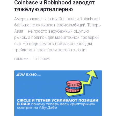
Coinbase и Robinhood заводят
тяжёлую артиллерию
Американские гиганты Coinbase и Robinhood
больше не скрывают своих амбиций. Теперь
Азия — не просто зарубежный ощупью-
рынок, а полигон для масштабной проверки
сил. Но ведь чем это всё закончится для
трейдеров, hodler’ов и всех, кто ловит
новости криптовалют не только ради
EXMO.me
10-12-2025
развлечения? Давайте разберёмся на
пальцах.