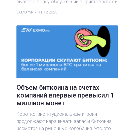
вызвало волну обсуждений в криптоблогах и
повлияло на общее настроение на рынке.
EXMO.me
11-12-2025
Объем биткоина на счетах
компаний впервые превысил 1
миллион монет
Коротко: институциональные игроки
продолжают наращивать запасы биткоина,
несмотря на рыночные колебания. Что это