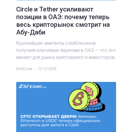
Circle и Tether усиливают
позиции в ОАЭ: почему теперь
весь крипторынок смотрит на
Абу-Даби
Крупнейшие эмитенты стейблкоинов
получили ключевые лицензии в ОАЭ — что это
меняет для рынка криптовалют и инвесторов.
EXMO.me
10-12-2025