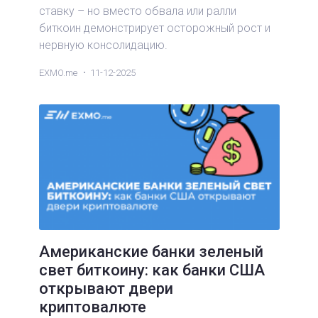
ставку – но вместо обвала или ралли
биткоин демонстрирует осторожный рост и
нервную консолидацию.
EXMO.me
11-12-2025
Американские банки зеленый
свет биткоину: как банки США
открывают двери
криптовалюте