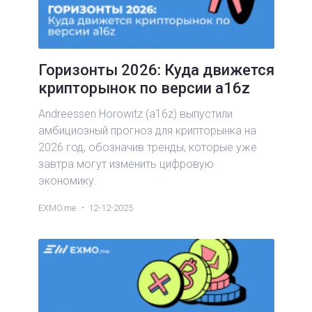
Горизонты 2026: Куда движется
крипторынок по версии a16z
Andreessen Horowitz (a16z) выпустили
амбициозный прогноз для крипторынка на
2026 год, обозначив тренды, которые уже
завтра могут изменить цифровую
экономику.
EXMO.me
12-12-2025