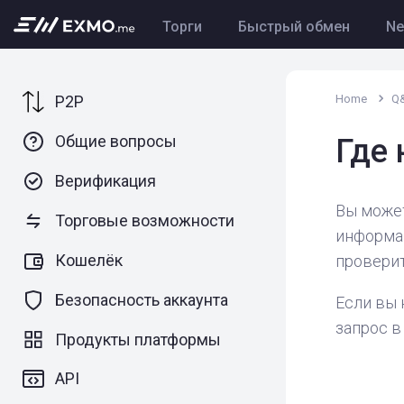
Торги
Быстрый обмен
N
P2P
Home
Q
Общие вопросы
Где
Верификация
Вы может
Торговые возможности
информац
Кошелёк
проверит
Безопасность аккаунта
Если вы 
запрос в
Продукты платформы
API