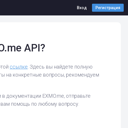
Вход
Регистрация
O.me API?
этой
ссылке
. Здесь вы найдете полную
еты на конкретные вопросы, рекомендуем
ни в документации EXMO.me, отправьте
 вам помощь по любому вопросу.