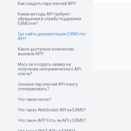
Как создать пару ключей API?
Какие методы API требуют
обращения в службу поддержки
EXMO.me?
Где найти документацию EXMO.me
API?
Какое доступное количество
вызовов API?
Могу ли я подать заявку на
получение неограниченного API-
ключа?
Сколько пар ключей API я могу
сгенерировать?
Что такое nonce?
Что такое WebSocket API на EXMO?
Что такое API? Есть ли API у EXMO?