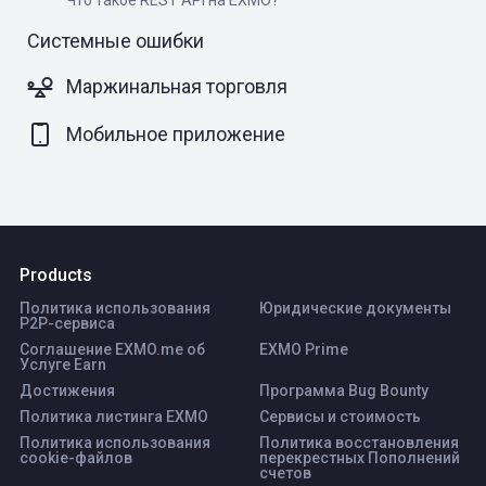
Что такое REST API на EXMO?
Системные ошибки
Маржинальная торговля
Мобильное приложение
Products
Политика использования
Юридические документы
P2P-сервиса
Соглашение EXMO.me об
EXMO Prime
Услуге Earn
Достижения
Программа Bug Bounty
Политика листинга ЕХМО
Сервисы и стоимость
Политика использования
Политика восстановления
cookie-файлов
перекрестных Пополнений
счетов