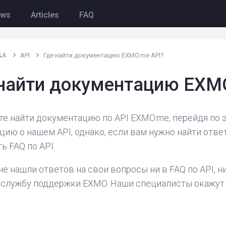
ews
Articles
FAQ
&A
API
Где найти документацию EXMO.me API?
 найти документацию EXM
е найти документацию по API EXMO.me, перейдя по 
ию о нашем API, однако, если вам нужно найти отв
ь FAQ по API.
не нашли ответов на свои вопросы ни в FAQ по API, 
 службу поддержки EXMO. Наши специалисты окажут