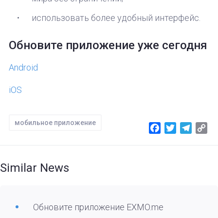
использовать более удобный интерфейс.
Обновите приложение уже сегодня
Android
iOS
мобильное приложение
Facebook
Twitter
Telegr
Co
Lin
Similar News
Обновите приложение EXMO.me