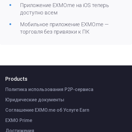
Приложение EXMO.me на iOS теперь
доступно всем
Мобильное приложение EXMO.me —
торговля без привязки к ПК
Products
Политика использования P2P-сервиса
Юридические документы
Соглашение EXMO.me об Услуге Earn
EXMO Prime
Достижения