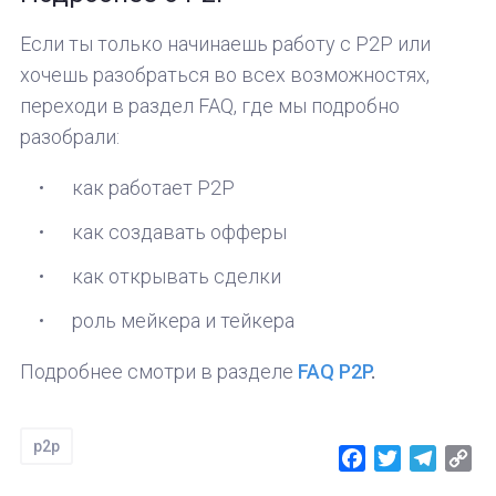
Если ты только начинаешь работу с P2P или
хочешь разобраться во всех возможностях,
переходи в раздел FAQ, где мы подробно
разобрали:
как работает P2P
как создавать офферы
как открывать сделки
роль мейкера и тейкера
Подробнее смотри в разделе
FAQ P2P
.
p2p
Facebook
Twitter
Telegr
Co
Lin