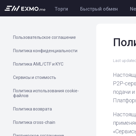
Торги
Быстрый обмен
N
Пользовательское соглашение
Пол
Политика конфиденциальности
Last updated
Политика AML/CTF и KYC
Настояща
Сервисы и стоимость
P2P-серв
Политика использования cookie-
подачи и
файлов
Платформ
Политика возврата
Настоящ
применя
Политика cross-chain
«Сервисы
Партнерское соглашение