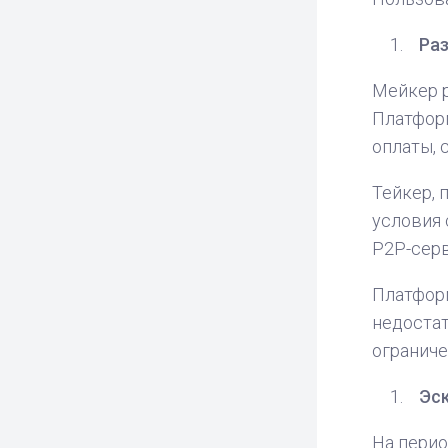
Ра
Мейкер р
Платформ
оплаты, 
Тейкер, 
условия 
P2P-серв
Платформ
недостат
ограниче
Эск
На перио