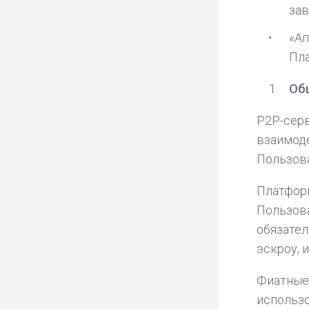
зав
«Ап
Пла
Об
P2P-сер
взаимоде
Пользов
Платформ
Пользов
обязател
эскроу, 
Фиатные
использо