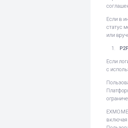
соглашен
Если в и
статус м
или вруч
P2P
Если лог
с исполь
Пользова
Платфор
ограниче
EXMO.ME 
включая 
Пользова