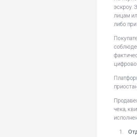
эскроу. 
лицам ил
либо при
Покупате
соблюден
фактиче
цифровог
Платформ
приостан
Продавец
чека, кв
исполнен
От