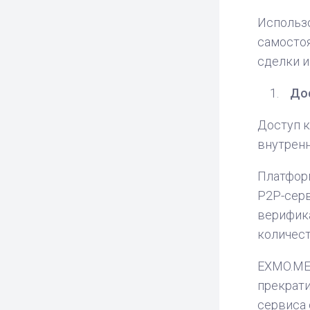
Использо
самостоя
сделки и
Дос
Доступ к
внутрен
Платформ
P2P-серв
верифика
количест
EXMO.ME 
прекрати
сервиса