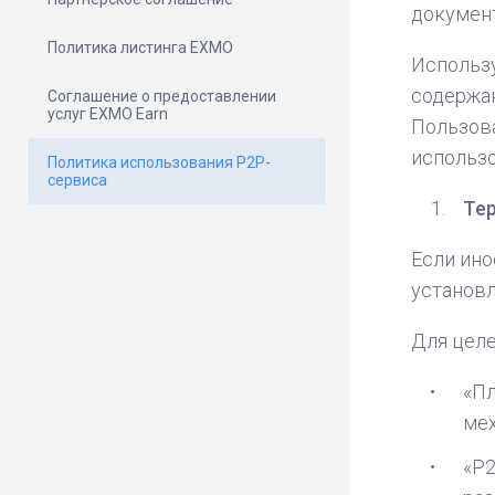
докумен
Политика листинга ЕХМО
Использу
содержан
Соглашение о предоставлении
услуг EXMO Earn
Пользова
использо
Политика использования P2P-
сервиса
Те
Если ино
установ
Для цел
«Пл
мех
«P2