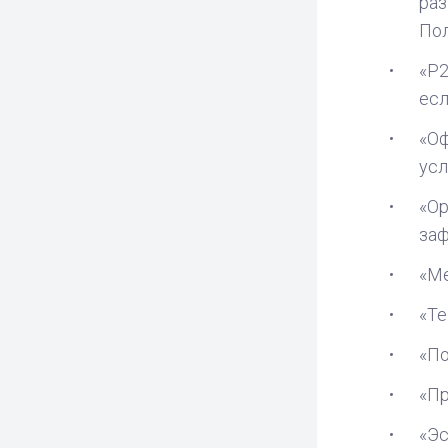
раз
Пол
«P2
есл
«Оф
усл
«Ор
за
«М
«Те
«По
«Пр
«Эс