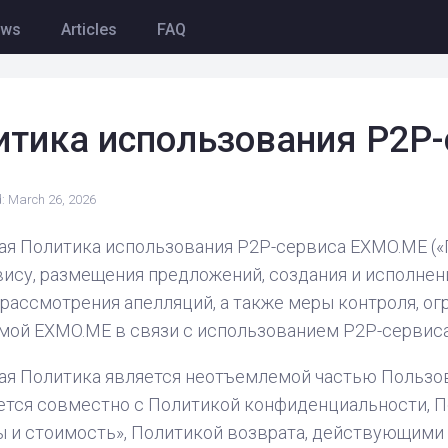
ews
Articles
FAQ
итика использования P2P-
: March 26, 2026
я Политика использования P2P-сервиса EXMO.ME («П
ису, размещения предложений, создания и исполнен
 рассмотрения апелляций, а также меры контроля, о
ой EXMO.ME в связи с использованием P2P-сервиса
ая Политика является неотъемлемой частью Пользо
ется совместно с Политикой конфиденциальности, П
 и стоимость», Политикой возврата, действующими