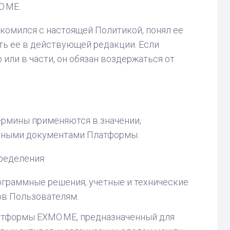
O.ME.
комился с настоящей Политикой, понял ее
ть ее в действующей редакции. Если
или в части, он обязан воздержаться от
термины применяются в значении,
иными документами Платформы.
ределения:
ограммные решения, учетные и технические
ов Пользователям.
атформы EXMO.ME, предназначенный для