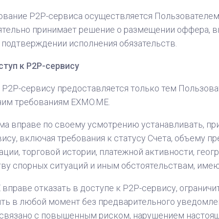
вание P2P-сервиса осуществляется Пользователем н
тельно принимает решение о размещении оффера, вы
 подтверждении исполнения обязательств.
туп к P2P-сервису
 P2P-сервису предоставляется только тем Пользов
ним требованиям EXMO.ME.
а вправе по своему усмотрению устанавливать, при
ису, включая требования к статусу Счета, объему 
ции, торговой истории, платежной активности, геог
ву спорных ситуаций и иным обстоятельствам, имею
вправе отказать в доступе к P2P-сервису, ограничит
ть в любой момент без предварительного уведомлени
 связано с повышенным риском, нарушением настоящ