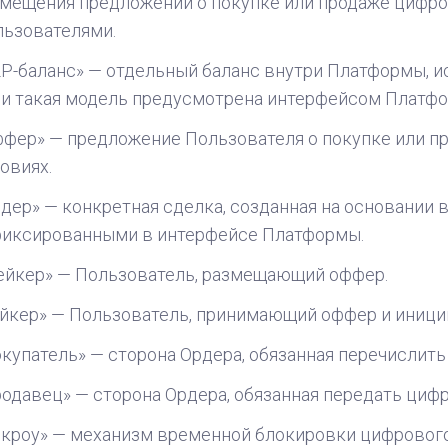
мещения предложений о покупке или продаже цифро
ьзователями.
P-баланс» — отдельный баланс внутри Платформы, и
и такая модель предусмотрена интерфейсом Платф
фер» — предложение Пользователя о покупке или п
овиях.
дер» — конкретная сделка, созданная на основании 
фиксированными в интерфейсе Платформы.
ейкер» — Пользователь, размещающий оффер.
йкер» — Пользователь, принимающий оффер и иниц
купатель» — сторона Ордерa, обязанная перечислить
одавец» — сторона Ордерa, обязанная передать цифр
кроу» — механизм временной блокировки цифрового