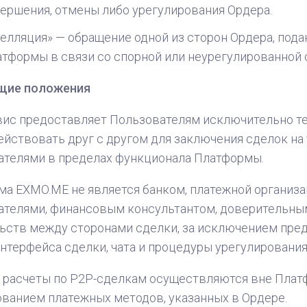
ершения, отмены либо урегулирования Ордерa.
елляция» — обращение одной из сторон Ордерa, под
тформы в связи со спорной или неурегулированной 
щие положения
вис предоставляет Пользователям исключительно т
йствовать друг с другом для заключения сделок на
ателями в пределах функционала Платформы.
а EXMO.ME не является банком, платежной организа
ателями, финансовым консультантом, доверительны
ьств между сторонами сделки, за исключением пре
интерфейса сделки, чата и процедуры урегулирования
 расчеты по P2P-сделкам осуществляются вне Пла
ванием платежных методов, указанных в Ордере.