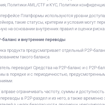
ия, Политики AML/CTF и KYC, Политики конфиденци
нтерфейсе Платформы используются уровни доступа,
ейкера, такие статусы, критерии и условия могут п
ную на основании внутренних правил и оценки риска
-баланс и внутренние переводы
ика продукта предусматривает отдельный P2P-балан
зованием такого баланса.
тель переводит Средства на P2P-баланс и с P2P-ба
мы в порядке и с периодичностью, предусмотренн
ниями.
вправе ограничивать частоту, суммы и доступность
переводы в P2P-раздел и из него, а также временно
телей в целях безопасности, проверки, урегулирова