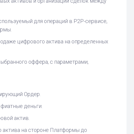
вых активов и организации сделок между
спользуемый для операций в P2P-сервисе,
ормы.
родаже цифрового актива на определенных
выбранного оффера, с параметрами,
иирующий Ордер.
 фиатные деньги.
овой актив.
 актива на стороне Платформы до