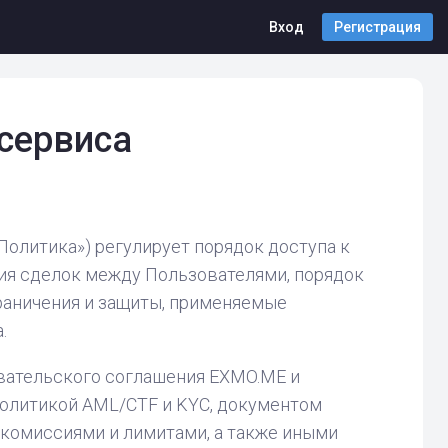
Вход
Регистрация
сервиса
олитика») регулирует порядок доступа к
ия сделок между Пользователями, порядок
граничения и защиты, применяемые
.
вательского соглашения EXMO.ME и
олитикой AML/CTF и KYC, документом
 комиссиями и лимитами, а также иными