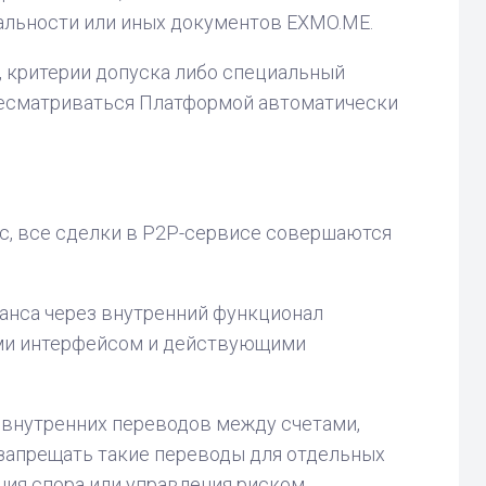
альности или иных документов EXMO.ME.
 критерии допуска либо специальный
ересматриваться Платформой автоматически
.
с, все сделки в P2P-сервисе совершаются
ланса через внутренний функционал
ыми интерфейсом и действующими
 внутренних переводов между счетами,
 запрещать такие переводы для отдельных
ния спора или управления риском.