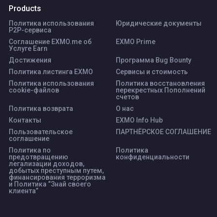
Products
Политика использования
Юридические документы
P2P-сервиса
Соглашение EXMO.me об
EXMO Prime
Услуге Earn
Достижения
Программа Bug Bounty
Политика листинга ЕХМО
Сервисы и стоимость
Политика использования
Политика восстановления
cookie-файлов
перекрестных Пополнений
счетов
Политика возврата
О нас
Контакты
EXMO Info Hub
Пользовательское
ПАРТНЁРСКОЕ СОГЛАШЕНИЕ
соглашение
Политика по
Политика
предотвращению
конфиденциальности
легализации доходов,
добытых преступным путем,
финансирования терроризма
и Политика “Знай своего
клиента”