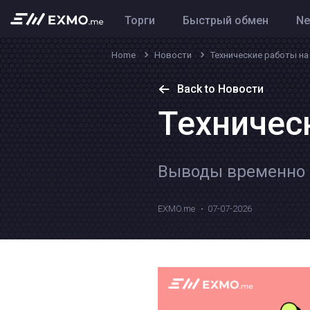
Торги
Быстрый обмен
N
Home
Новости
Технические работы н
Back to Новости
Техничес
Выводы временно 
EXMO.me
07-07-2026