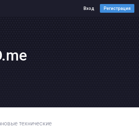
Вход
Регистрация
O.me
ановые технические