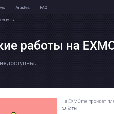
ews
Articles
FAQ
а EXMO.me
кие работы на EXM
недоступны.
На EXMO.me пройдет пл
работы.