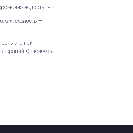
временно недоступны.
олжительность —
есть это при
операций. Спасибо за