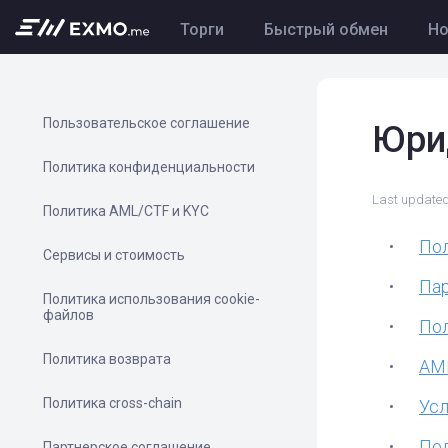
Торги
Быстрый обмен
Но
Пользовательское соглашение
Юри
Политика конфиденциальности
Last updated
Политика AML/CTF и KYC
По
Сервисы и стоимость
Па
Политика использования cookie-
файлов
По
Политика возврата
AML
Политика cross-chain
Усл
Пол
Партнерское соглашение