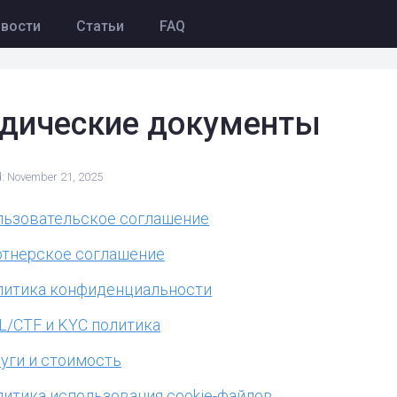
вости
Статьи
FAQ
дические документы
: November 21, 2025
льзовательское соглашение
ртнерское соглашение
литика конфиденциальности
/CTF и KYC политика
уги и стоимость
итика использования cookie-файлов