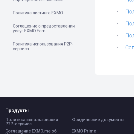
Пол
Политика листинга ЕХМО
Пол
Соглашение о предоставлении
услуг EXMO Earn
Пол
Политика использования P2P-
Сог
сервиса
Продукты
Политика использования
Юридические документы
P2P-сервиса
Соглашение EXMO.me об
EXMO Prime