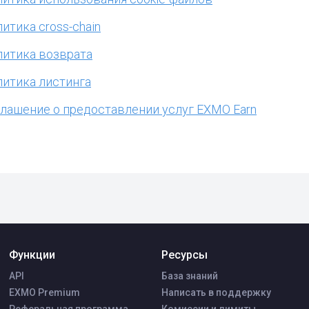
итика cross-chain
итика возврата
итика листинга
лашение о предоставлении услуг EXMO Earn
Функции
Ресурсы
API
База знаний
EXMO Premium
Написать в поддержку
Реферальная программа
Комиссии и лимиты