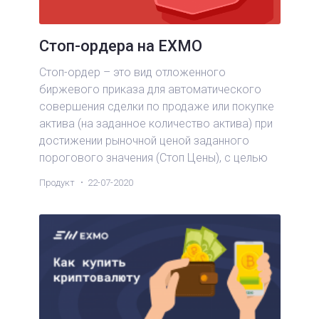
Стоп-ордера на EXMO
Стоп-ордер – это вид отложенного
биржевого приказа для автоматического
совершения сделки по продаже или покупке
актива (на заданное количество актива) при
достижении рыночной ценой заданного
порогового значения (Стоп Цены), с целью
хеджирования курсовых рисков при
Продукт
22-07-2020
негативном движении курса.