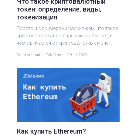
Что такое криптовалютный
токен: определение, виды,
токенизация
Просто и с примерами расскажем, что такое
криптовалютный токен, каким он бывает, и
чем отличается от криптовалютных монет.
База знаний
EXMO.me
19-11-2020
Как купить Ethereum?