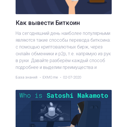
Как вывести Биткоин
На сегодняшний день наиболее популярными
являются такие способы перевода биткоина:
с помощью криптовалютных бирж, через
онлайн обменники и p2p, т.е. напрямую из рук
в руки. Давайте разберём каждый способ
подробнее и выделим преимущества и
недостатки каждого из них.
База знаний
EXMO.me
02-07-2020