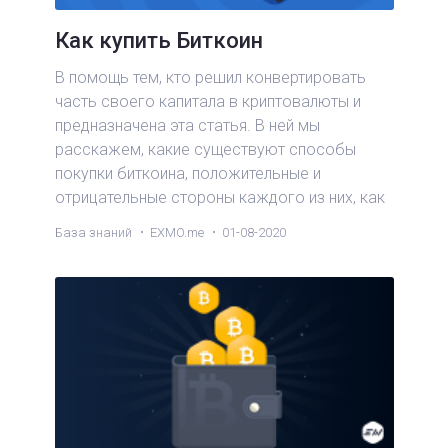
Как купить Биткоин
В помощь тем, кто решил конвертировать
часть своего капитала в криптовалюты и
предназначена эта статья. В ней мы
расскажем, какие существуют способы
покупки биткоина, положительные и
отрицательные стороны каждого из них, как
хранить эту криптовалюту.
База знаний
EXMO.me
01-08-2020