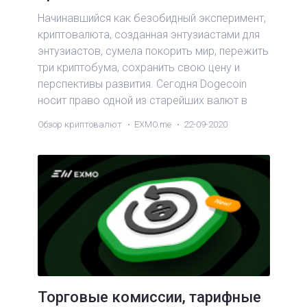
Начинавшийся как безобидный эксперимент,
криптовалюта, созданная энтузиастами для
энтузиастов, сумела покорить мир, пережить
три криптобума, сохранить свою цену и
перспективы развития. Сегодня Dogecoin
носит право одной из старейших валют в
криптомире, не связанной смарт-
Обзор криптовалют
EXMO.me
22-09-2020
контрактами, спорными решениями,
постоянной враждой в сообществе и
неконтролируемыми форками. Как DOGE
смог добиться такой популярности, и что он
представляет с технической точки зрения.
Торговые комиссии, тарифные