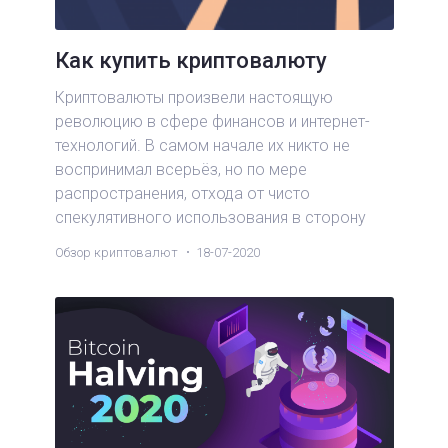
Как купить криптовалюту
Криптовалюты произвели настоящую
революцию в сфере финансов и интернет-
технологий. В самом начале их никто не
воспринимал всерьёз, но по мере
распространения, отхода от чисто
спекулятивного использования в сторону
практического применения, криптовалюты
Обзор криптовалют
18-07-2020
оказывали всё большее влияние на мировую
экономику.