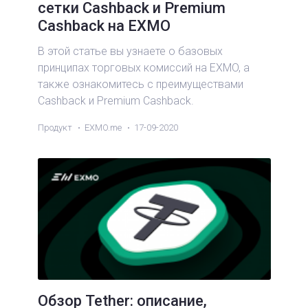
сетки Cashback и Premium
Cashback на EXMO
В этой статье вы узнаете о базовых
принципах торговых комиссий на EXMO, а
также ознакомитесь с преимуществами
Cashback и Premium Cashback.
Продукт
EXMO.me
17-09-2020
Обзор Tether: описание,