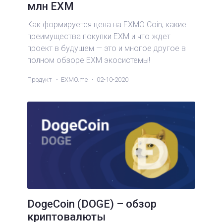
млн EXM
Как формируется цена на EXMO Coin, какие
преимущества покупки EXM и что ждет
проект в будущем — это и многое другое в
полном обзоре EXM экосистемы!
Продукт
EXMO.me
02-10-2020
DogeCoin (DOGE) – обзор
криптовалюты