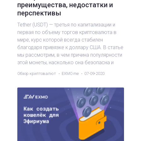
преимущества, недостатки и
перспективы
Tether (USDT) — третья по капитализации и
первая по объему торгов криптовалюта в
мире, курс которой всегда стабилен
благодаря привязке к доллару США. В статье
мы рассмотрим, в чем причина популярности
этой монеты, насколько она безопасна и
какие у нее перспективы.
Обзор криптовалют
EXMO.me
07-09-2020