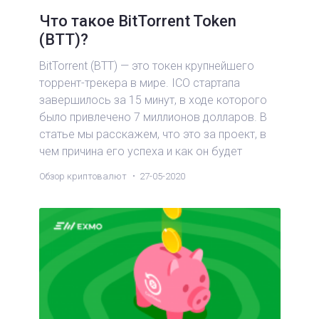
Что такое BitTorrent Token
(BTT)?
BitTorrent (BTT) — это токен крупнейшего
торрент-трекера в мире. ICO стартапа
завершилось за 15 минут, в ходе которого
было привлечено 7 миллионов долларов. В
статье мы расскажем, что это за проект, в
чем причина его успеха и как он будет
дальше развиваться.
Обзор криптовалют
27-05-2020