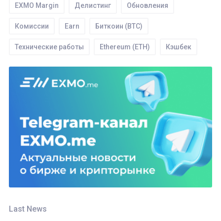
EXMO Mаrgin
Делистинг
Обновления
Комиссии
Earn
Биткоин (BTC)
Технические работы
Ethereum (ETH)
Кэшбек
Торги
Tether (USDT)
SEPA
WIRE
IEO
Ввод
ROOBEE (ROOBEE)
Ордера
Безопасность
API
EXMO App
Партнерство
Ethereum classic (ETC)
Bitcoin Cash (BCH)
Трейдинг
Monero (XMR)
Last News