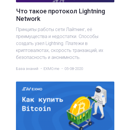
Что такое протокол Lightning
Network
Принципы работы сети Лайтнинг, её
преимущества и недостатки. Способы
создать узел Lightning. Платежи в
криптовалютах, скорость транзакций, их
безопасность и анонимность.
База знаний
EXMO.me
05-08-2020