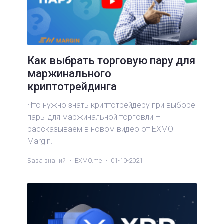
Как выбрать торговую пару для
маржинального
криптотрейдинга
Что нужно знать криптотрейдеру при выборе
пары для маржинальной торговли –
рассказываем в новом видео от EXMO
Margin.
База знаний
EXMO.me
01-10-2021