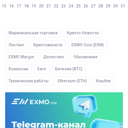
15
16
17
18
19
20
21
22
23
24
25
26
27
28
29
30
31
Маржинальная торговля
Крипто Новости
Листинг
Криптовалюта
EXMO Coin (EXM)
EXMO Mаrgin
Делистинг
Обновления
Комиссии
Earn
Биткоин (BTC)
Технические работы
Ethereum (ETH)
Кэшбек
Торги
Tether (USDT)
SEPA
WIRE
IEO
Ввод
ROOBEE (ROOBEE)
Ордера
Безопасность
API
EXMO App
Партнерство