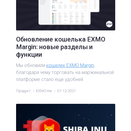
Обновление кошелька EXMO
Margin: новые разделы и
функции
Мы обновили
кошелек EXMO Margin
,
благодаря чему торговать на маржинальной
платформе стало еще удобней.
Продукт
EXMO.me
01-12-2021