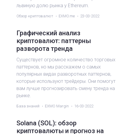
львиную долю рынка у Ethereum.
Обзор криптовалют
EXMO.me
23-03-2022
Графический анализ
криптовалют: паттерны
разворота тренда
Существует огромное количество торговых
паттернов, но мы расскажем о самых
популярных видах разворотных паттернов,
которые используют трейдеры. Они помогут
вам лучше прогнозировать смену тренда на
рынке.
База знаний
EXMO Margin
16-03-2022
Solana (SOL): обзор
криптовалюты и прогноз на