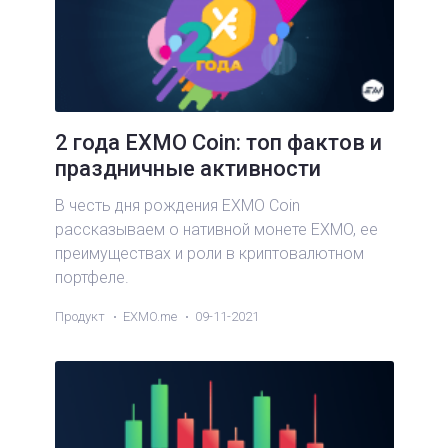
2 года EXMO Coin: топ фактов и
праздничные активности
В честь дня рождения EXMO Coin
рассказываем о нативной монете EXMO, ее
преимуществах и роли в криптовалютном
портфеле.
Продукт
EXMO.me
09-11-2021