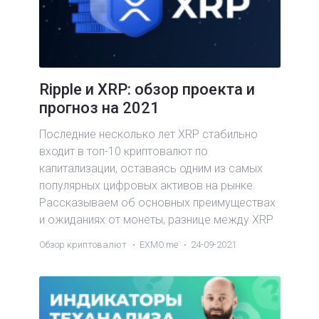
Ripple и XRP: обзор проекта и
прогноз на 2021
Последние несколько лет XRP стабильно
входит в топ-10 криптовалют по
капитализации, оставаясь одним из самых
популярных цифровых активов на рынке.
Рассказываем об основных преимуществах
и ожиданиях от монеты, разнице между XRP
и Ripple, а также судебном разбирательстве
Обзор криптовалют
EXMO.me
24-09-2021
проекта с SEC США.