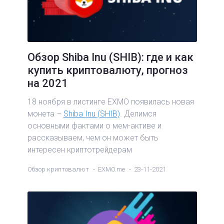
Обзор Shiba Inu (SHIB): где и как
купить криптовалюту, прогноз
на 2021
18 ноября в листинге EXMO появилась новая
монета –
Shiba Inu (SHIB)
. Делимся
основными фактами о мем-активе и
рассказываем, чем он может быть
интересен криптотрейдерам
Обзор криптовалют
EXMO.me
23-11-2021