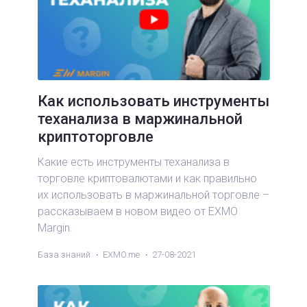
Как использовать инструменты
теханализа в маржинальной
криптоторговле
Какие есть инструменты теханализа в
торговле криптовалютами и как правильно
их использовать в маржинальной торговле –
рассказываем в новом видео от EXMO
Margin.
База знаний
EXMO.me
27-08-2021