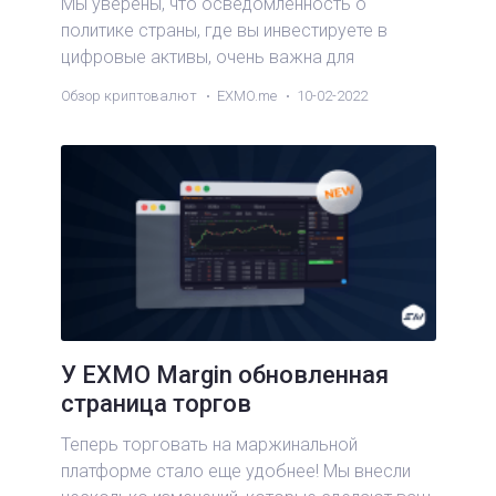
Мы уверены, что осведомленность о
политике страны, где вы инвестируете в
цифровые активы, очень важна для
понимания законности и эффективности
Обзор криптовалют
EXMO.me
10-02-2022
ваших действий. Читайте актуальный обзор
норм налогообложения в России, Украине и
Беларуси.
У EXMO Margin обновленная
страница торгов
Теперь торговать на маржинальной
платформе стало еще удобнее! Мы внесли