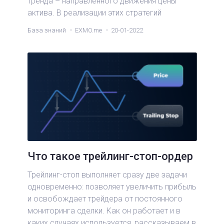
тренда – направленного движения цены
актива. В реализации этих стратегий
трейдерам помогает построение трендовых
База знаний
EXMO.me
20-01-2022
линий.
Что такое трейлинг-стоп-ордер
Трейлинг-стоп выполняет сразу две задачи
одновременно: позволяет увеличить прибыль
и освобождает трейдера от постоянного
мониторинга сделки. Как он работает и в
каких случаях используется, рассказываем в