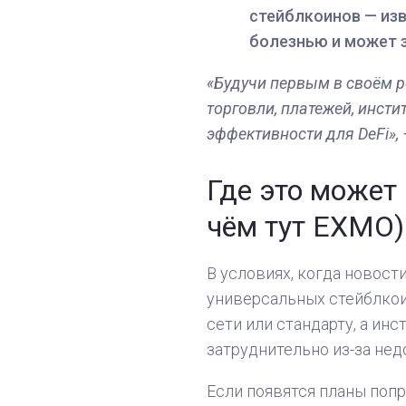
стейблкоинов — изв
болезнью и может з
«Будучи первым в своём р
торговли, платежей, инст
эффективности для DeFi», 
Где это может 
чём тут EXMO)
В условиях, когда новос
универсальных стейблкои
сети или стандарту, а ин
затруднительно из-за нед
Если появятся планы поп