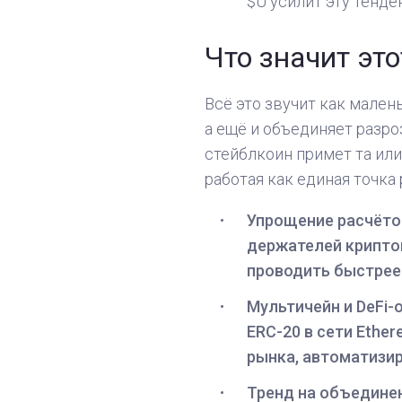
$U усилит эту тенде
Что значит эт
Всё это звучит как мален
а ещё и объединяет разр
стейблкоин примет та ил
работая как единая точка 
Упрощение расчётов
держателей криптов
проводить быстрее 
Мультичейн и DeFi-о
ERC-20 в сети Ethe
рынка, автоматизир
Тренд на объедине