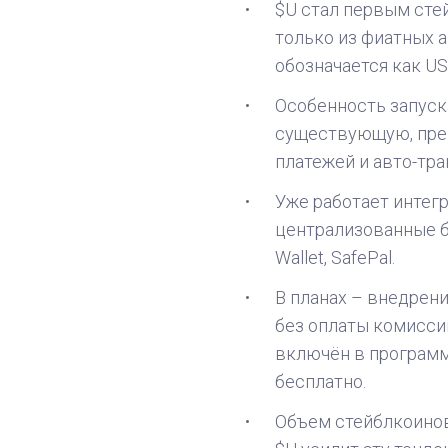
$U стал первым сте
только из фиатных а
обозначается как US
Особенность запуска
существующую, прев
платежей и авто-тра
Уже работает интегр
централизованные би
Wallet, SafePal.
В планах – внедрени
без оплаты комиссии
включён в программу
бесплатно.
Объем стейблкоинов 