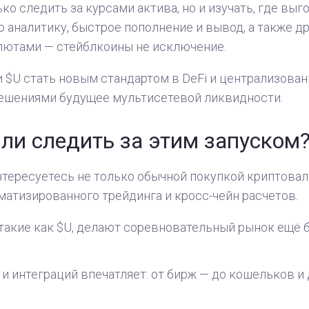
ько следить за курсами актива, но и изучать, где выг
 аналитику, быстрое пополнение и вывод, а также 
лютами — стейблкоины не исключение.
 $U стать новым стандартом в DeFi и централизован
решениями будущее мультисетевой ликвидности.
 ли следить за этим запуском
нтересуетесь не только обычной покупкой криптова
матизированного трейдинга и кросс-чейн расчетов.
 такие как $U, делают соревновательный рынок ещё 
и интеграций впечатляет: от бирж — до кошельков 