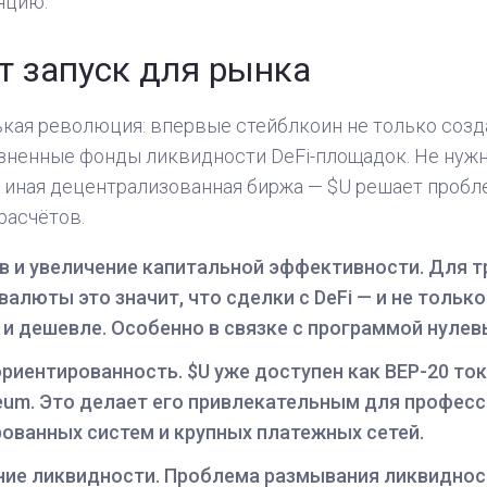
нцию.
от запуск для рынка
ькая революция: впервые стейблкоин не только созд
озненные фонды ликвидности DeFi-площадок. Не нужн
и иная децентрализованная биржа — $U решает пробл
расчётов.
 и увеличение капитальной эффективности. Для т
алюты это значит, что сделки с DeFi — и не тольк
и дешевле. Особенно в связке с программой нулев
риентированность. $U уже доступен как BEP-20 токе
reum. Это делает его привлекательным для профес
ованных систем и крупных платежных сетей.
ние ликвидности. Проблема размывания ликвидно