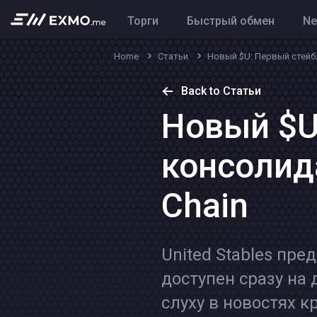
Торги
Быстрый обмен
N
Home
Статьи
Новый $U: Первый стейб
Back to Статьи
Новый $U
консолид
Chain
United Stables пр
доступен сразу на 
слуху в новостях 