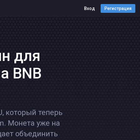
Вход
Регистрация
ин для
на BNB
U, который теперь
m. Монета уже на
щает объединить