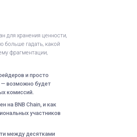
ан для хранения ценности,
о больше гадать, какой
ему фрагментации,
рейдеров и просто
о — возможно будет
ых комиссий.
н на BNB Chain, и как
сиональных участников
сти между десятками