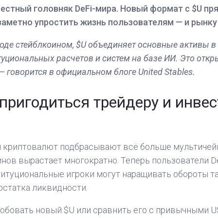
естный головняк DeFi-мира. Новый формат с $U пря
аметно упростить жизнь пользователям — и рынку 
оде стейблкоином, $U объединяет основные активы в
итуциональных расчетов и систем на базе ИИ. Это отк
— говорится в официальном блоге United Stables.
пригодиться трейдеру и инвес
ти криптовалют подбрасывают всё больше мультичейн
нов вырастает многократно. Теперь пользователи De
ституциональные игроки могут наращивать обороты та
остатка ликвидности.
робовать новый $U или сравнить его с привычными U