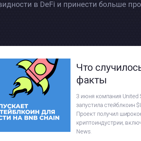
идности в DeFi и принести больше про
Что случилос
факты
3 июня компания United
запустила стейблкоин $U
Проект получил широко
криптоиндустрии, включ
News.