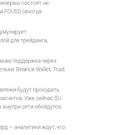
резервы состоят не
 и FDUSD (иногда
кумулирует
ой для трейдинга,
также поддержка через
и: Binance Wallet, Trust
латежи будут проходить
расчетов. Уже сейчас $U
в внутри сети обойдутся
лрд — аналитики ждут, что