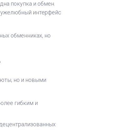
одна покупка и обмен.
дружелюбный интерфейс
ных обменниках, но
?
люты, но и новыми
более гибким и
и децентрализованных