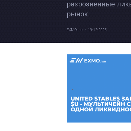
разрозненные ликв
рынок.
EXMO.me
19-12-2025