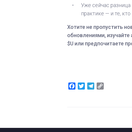
Уже сейчас разница 
практике — и те, кт
Хотите не пропустить но
обновлениями, изучайте 
$U или предпочитаете пр
Facebook
Twitter
Telegram
Copy
Link