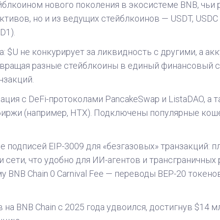
йблкоином нового поколения в экосистеме BNB, чьи 
ктивов, но и из ведущих стейблкоинов — USDT, USDC
D1).
: $U не конкурирует за ликвидность с другими, а ак
ращая разные стейблкоины в единый финансовый сл
нзакций.
ация с DeFi-протоколами PancakeSwap и ListaDAO, а 
ржи (например, HTX). Подключены популярные кошельк
е подписей EIP-3009 для «безгазовых» транзакций: п
 сети, что удобно для ИИ-агентов и трансграничных 
 BNB Chain 0 Carnival Fee — переводы BEP-20 токено
на BNB Chain c 2025 года удвоился, достигнув $14 м