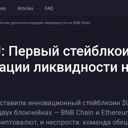
ews
Articles
FAQ
лкоин для консолидации ликвидности на BNB Chain
: Первый стейблко
ации ликвидности 
едставила инновационный стейблкоин $
двух блокчейнах — BNB Chain и Ethereu
криптовалют, и неспроста: команда обе